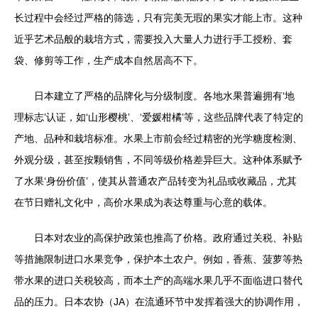
长过程中会经过严格的筛选，只有完美无瑕的果实才能上市。这种
近乎艺术品般的栽培方式，需要投入大量人力进行手工授粉、套
袋、修剪等工作，生产成本自然居高不下。
日本建立了严格的品牌化与分级制度。各地水果普遍拥有‘地
理标志’认证，如‘山形樱桃’、‘爱媛柑橘’等，这些品牌代表了特定的
产地、品种和栽培标准。水果上市前会经过精密的光学糖度检测、
外观分级，甚至按颗销售，不同等级价格差异巨大。这种体系赋予
了水果‘身份价值’，使其从普通农产品转变为礼品或收藏品，尤其
在节日赠礼文化中，高价水果成为表达尊重与心意的载体。
日本对农业的高保护政策也推高了价格。政府通过关税、补贴
等措施限制进口水果竞争，保护本土农户。例如，香蕉、菠萝等热
带水果的进口关税较高，而本土产的高端水果几乎不面临进口替代
品的压力。日本农协（JA）在流通环节中发挥着强大的协调作用，