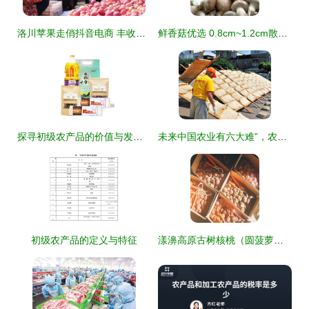
洛川苹果走俏抖音电商 丰收季串起一条‘助农链’
鲜香菇优选 0.8cm~1.2cm散装初级农产品供应指南
探寻初级农产品的价值与发展路径
未来中国农业有六大难”，农民何去何从？看透这些挑战才知前路不易。
初级农产品的定义与特征
漾濞高原古树核桃（圆菠萝） 2500G自然馈赠的舌尖珍品