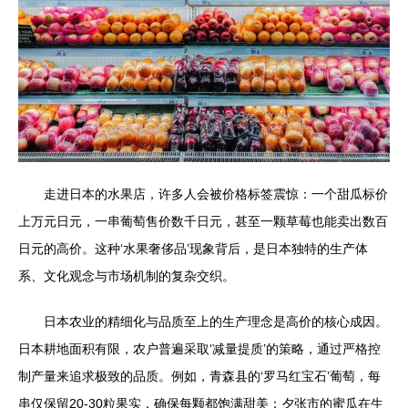
走进日本的水果店，许多人会被价格标签震惊：一个甜瓜标价
上万元日元，一串葡萄售价数千日元，甚至一颗草莓也能卖出数百
日元的高价。这种‘水果奢侈品’现象背后，是日本独特的生产体
系、文化观念与市场机制的复杂交织。
日本农业的精细化与品质至上的生产理念是高价的核心成因。
日本耕地面积有限，农户普遍采取‘减量提质’的策略，通过严格控
制产量来追求极致的品质。例如，青森县的‘罗马红宝石’葡萄，每
串仅保留20-30粒果实，确保每颗都饱满甜美；夕张市的蜜瓜在生