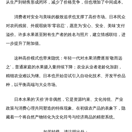
从生产到销售形成闭环，减少了价格竞争，但也增加了中间成本。
消费者对安全与美味的极致追求也支撑了高价市场。日本民众
对农药残留、外观瑕疵等‘零容忍’，愿意为‘安心、安全、美味’支付
溢价。许多水果甚至附有生产者的姓名与照片，建立情感联结，进
一步提升了附加值。
这种高价模式也带来隐忧：年轻一代对水果消费逐渐‘敬而远
之’，普通家庭的水果摄入量持续下降；农业从业者老龄化加剧，
精细农业难以为继。日本也开始尝试引入自动化技术、开发平价品
种，以平衡高端与大众市场。
日本水果的‘天价’并非偶然，它是资源约束、文化传统、产业
政策与消费心理共同塑造的特殊现象。在初级农产品的表象下，隐
藏着一个将自然产物转化为文化符号与经济商品的精密系统。
如若转载，请注明出处：