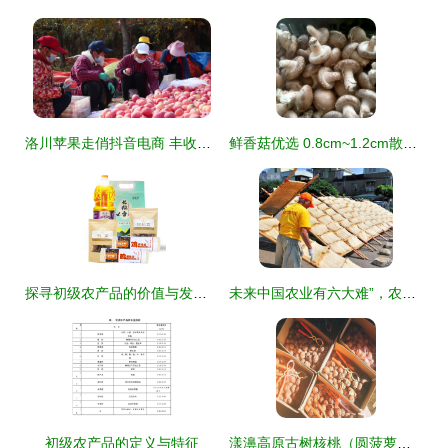
洛川苹果走俏抖音电商 丰收季串起一条‘助农链’
鲜香菇优选 0.8cm~1.2cm散装初级农产品供应指南
探寻初级农产品的价值与发展路径
未来中国农业有六大难”，农民何去何从？看透这些挑战才知前路不易。
初级农产品的定义与特征
漾濞高原古树核桃（圆菠萝） 2500G自然馈赠的舌尖珍品