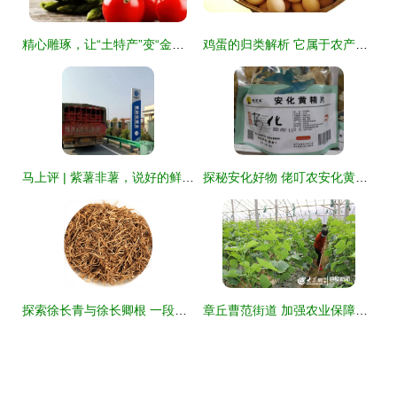
精心雕琢，让“土特产”变“金招牌”——农产品品牌打造指南
鸡蛋的归类解析 它属于农产品范畴吗？
马上评 | 紫薯非薯，说好的鲜活农产品绿色通道呢？
探秘安化好物 佬叮农安化黄精片450g*包，一份来自山野的初级馈赠
探索徐长青与徐长卿根 一段草本的养生之旅
章丘曹范街道 加强农业保障，打好丰收基础