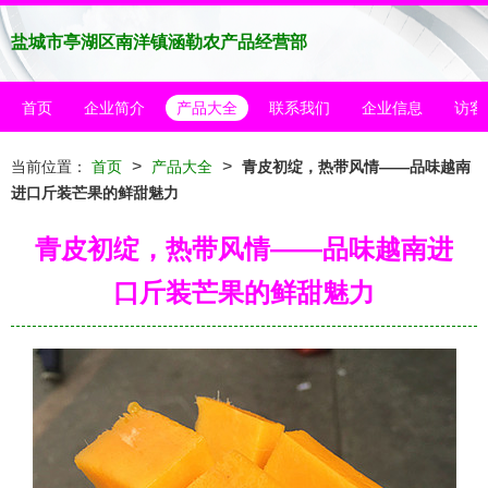
盐城市亭湖区南洋镇涵勒农产品经营部
首页
企业简介
产品大全
联系我们
企业信息
访客
>
>
当前位置：
首页
产品大全
青皮初绽，热带风情——品味越南
进口斤装芒果的鲜甜魅力
青皮初绽，热带风情——品味越南进
口斤装芒果的鲜甜魅力