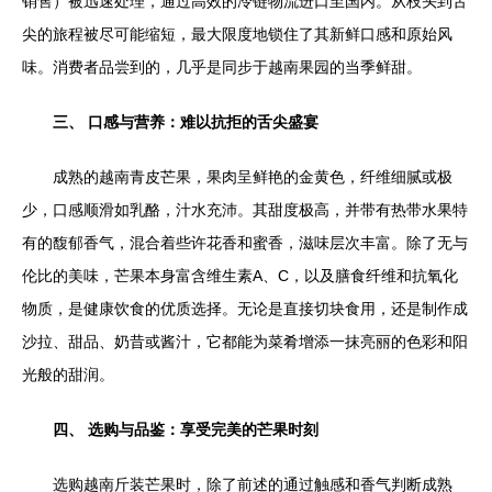
销售）被迅速处理，通过高效的冷链物流进口至国内。从枝头到舌
尖的旅程被尽可能缩短，最大限度地锁住了其新鲜口感和原始风
味。消费者品尝到的，几乎是同步于越南果园的当季鲜甜。
三、 口感与营养：难以抗拒的舌尖盛宴
成熟的越南青皮芒果，果肉呈鲜艳的金黄色，纤维细腻或极
少，口感顺滑如乳酪，汁水充沛。其甜度极高，并带有热带水果特
有的馥郁香气，混合着些许花香和蜜香，滋味层次丰富。除了无与
伦比的美味，芒果本身富含维生素A、C，以及膳食纤维和抗氧化
物质，是健康饮食的优质选择。无论是直接切块食用，还是制作成
沙拉、甜品、奶昔或酱汁，它都能为菜肴增添一抹亮丽的色彩和阳
光般的甜润。
四、 选购与品鉴：享受完美的芒果时刻
选购越南斤装芒果时，除了前述的通过触感和香气判断成熟