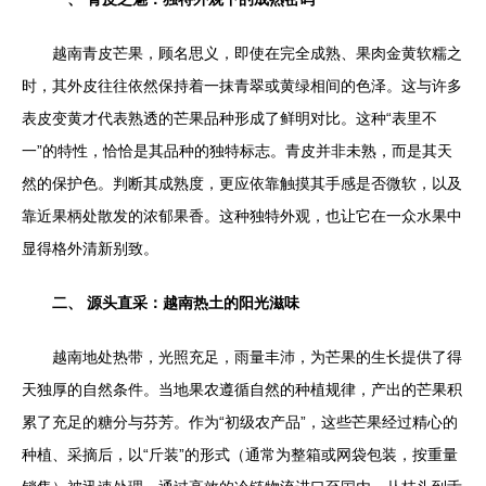
越南青皮芒果，顾名思义，即使在完全成熟、果肉金黄软糯之
时，其外皮往往依然保持着一抹青翠或黄绿相间的色泽。这与许多
表皮变黄才代表熟透的芒果品种形成了鲜明对比。这种“表里不
一”的特性，恰恰是其品种的独特标志。青皮并非未熟，而是其天
然的保护色。判断其成熟度，更应依靠触摸其手感是否微软，以及
靠近果柄处散发的浓郁果香。这种独特外观，也让它在一众水果中
显得格外清新别致。
二、 源头直采：越南热土的阳光滋味
越南地处热带，光照充足，雨量丰沛，为芒果的生长提供了得
天独厚的自然条件。当地果农遵循自然的种植规律，产出的芒果积
累了充足的糖分与芬芳。作为“初级农产品”，这些芒果经过精心的
种植、采摘后，以“斤装”的形式（通常为整箱或网袋包装，按重量