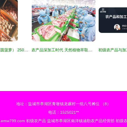
漾濞高原古树核桃（圆菠萝） 2500G自然馈赠的舌尖珍品
农产品深加工时代 天然植物萃取技术重塑农业价值链
地址：盐城市亭湖区青墩镇龙碾村一组八号摊位 （8）
电话：1525021**
.emw799.com
初级农产品
盐城市亭湖区南洋镇涵勒农产品经营部
初级