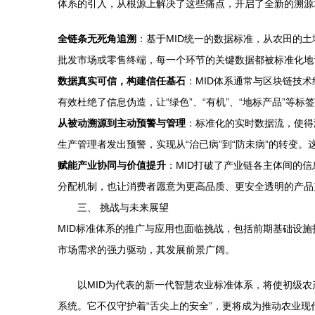
体系的引入，从根源上解决了这些痛点，开启了全新的溯源
全链条无死角追溯
：基于MID统一的数据标准，从农田的
批发市场或零售终端，每一个环节的关键数据都被标准化地
数据真实可信，构建信任基石
：MID体系通常与区块链技
有效杜绝了信息伪造，让“绿色”、“有机”、“地标产品”等
从被动溯源到主动预警与管理
：标准化的实时数据流，使得
生产管理者发出预警，实现从“治已病”到“防未病”的转变
赋能产业协同与价值提升
：MID打破了产业链各主体间的
分配机制，也让消费者愿意为更高品质、更安全透明的产品
三、 挑战与未来展望
MID标准体系的推广与应用也面临挑战，包括前期基础设
市场需求的强力驱动，其发展前景广阔。
以MID为代表的新一代智慧农业标准体系，将使初级
系统。它不仅守护着“舌尖上的安全”，更将成为推动农业