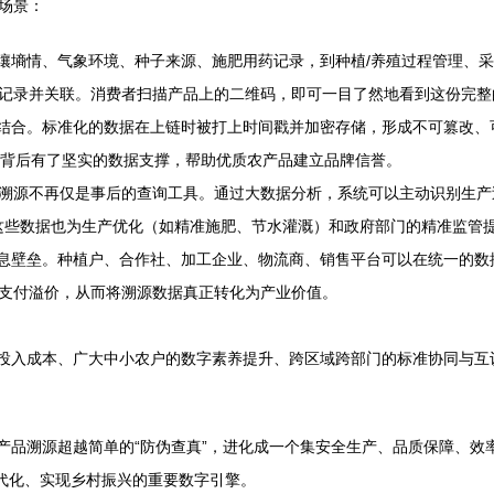
场景：
土壤墒情、气象环境、种子来源、施肥用药记录，到种植/养殖过程管理、
记录并关联。消费者扫描产品上的二维码，即可一目了然地看到这份完整的
术结合。标准化的数据在上链时被打上时间戳并加密存储，形成不可篡改
标签背后有了坚实的数据支撑，帮助优质农产品建立品牌信誉。
溯源不再仅是事后的查询工具。通过大数据分析，系统可以主动识别生产
。这些数据也为生产优化（如精准施肥、节水灌溉）和政府部门的精准监管
信息壁垒。种植户、合作社、加工企业、物流商、销售平台可以在统一的
支付溢价，从而将溯源数据真正转化为产业价值。
施投入成本、广大中小农户的数字素养提升、跨区域跨部门的标准协同与
农产品溯源超越简单的“防伪查真”，进化成一个集安全生产、品质保障、
现代化、实现乡村振兴的重要数字引擎。